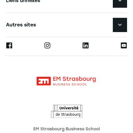
Liens annexes
Laboratoires de recherche
Navigation tertiaire footer
L'EM Strasbourg recrute
Autres sites
Annuaire des chercheurs
Espace Presse
Ernest
Les publications
Alumni
Moodle
Les chaires de recherche
Contact
Intranet
L'école
L'Observatoire des futurs
Actualités
Agenda
EM Strasbourg Business School