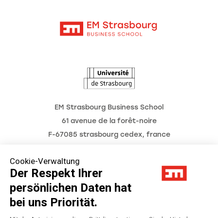
Aktuelles
Kontakt
Intranet
Termine
L'Observatoire des futurs
EM Strasbourg Business School
61 avenue de la forêt-noire
F-67085 strasbourg cedex, france
Tél. : 03 68 85 80 00
Cookie-Verwaltung
Der Respekt Ihrer
persönlichen Daten hat
Impressum
bei uns Priorität.
Datenschutzerklärung