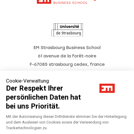
L'Observatoire des futurs
EM Strasbourg Business School
61 avenue de la forêt-noire
F-67085 strasbourg cedex, france
Tél. : 03 68 85 80 00
Cookie-Verwaltung
Der Respekt Ihrer
persönlichen Daten hat
Impressum
bei uns Priorität.
Datenschutzerklärung
Mit der Autorisierung dieser Drittdienste stimmen Sie der Hinterlegung
und dem Auslesen von Cookies sowie der Verwendung von
Trackertechnologien zu.
Préférences Cookies