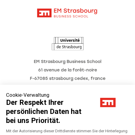
Kontakt
Intranet
Termine
L'Observatoire des futurs
EM Strasbourg Business School
61 avenue de la forêt-noire
F-67085 strasbourg cedex, france
Tél. : 03 68 85 80 00
Cookie-Verwaltung
Der Respekt Ihrer
persönlichen Daten hat
Impressum
bei uns Priorität.
Datenschutzerklärung
Mit der Autorisierung dieser Drittdienste stimmen Sie der Hinterlegung