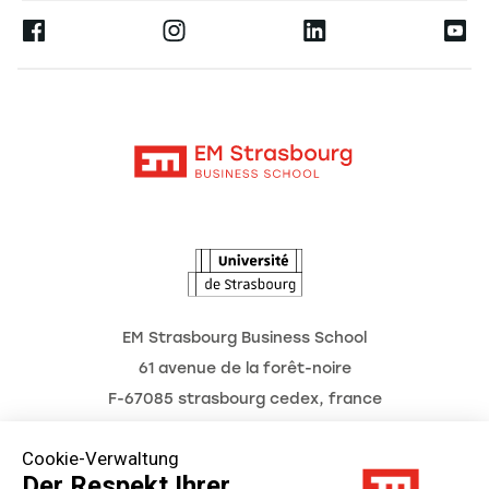
Presse
Ernest
Forschung
Alumni
Moodle
Aktuelles
Kontakt
Intranet
Termine
L'Observatoire des futurs
EM Strasbourg Business School
61 avenue de la forêt-noire
F-67085 strasbourg cedex, france
Tél. : 03 68 85 80 00
Cookie-Verwaltung
Der Respekt Ihrer