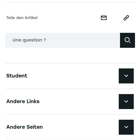
Teile den Artikel
Une question ?
Navigation principale footer
Student
Navigation secondaire footer
Studiengänge
Andere Links
Studierendenleben
Navigation tertiaire footer
Karriere
Andere Seiten
Die Hochschule