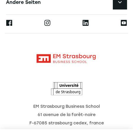
Andere Seiten
Die Hochschule
Presse
Ernest
Forschung
Alumni
Moodle
Aktuelles
Kontakt
Intranet
Termine
L'Observatoire des futurs
EM Strasbourg Business School
61 avenue de la forêt-noire
F-67085 strasbourg cedex, france
Tél. : 03 68 85 80 00