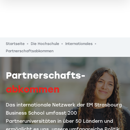
Pfadnavigation
Startseite
Die Hochschule
Internationales
Partnerschaftsabkommen
Partnerschafts-
abkommen
Das internationale Netzwerk der EM Strasbourg
Business School umfasst 200
Partneruniversitäten in über 50 Ländern und
ermöglicht es uns, unsere umfangreiche Politik