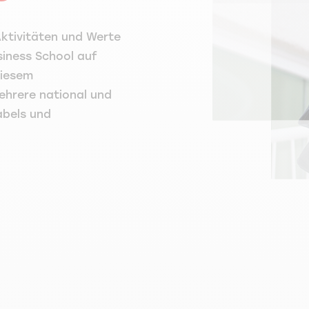
Aktivitäten und Werte
siness School auf
diesem
hrere national und
abels und