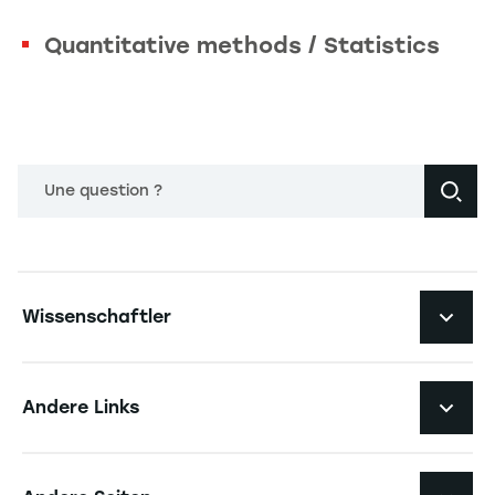
Quantitative methods / Statistics
Une question ?
Navigation principale footer
Wissenschaftler
Navigation secondaire footer
Pôles d'expertise
Andere Links
Forschungszentren
Navigation tertiaire footer
Karriere