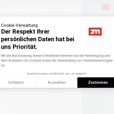
Cookie-Verwaltung
Der Respekt Ihrer
persönlichen Daten hat bei
uns Priorität.
Axeptio consent
Einwilligungsmanagementplattform: Pass
Mit der Autorisierung dieser Drittdienste stimmen Sie der Hinterlegung und
dem Auslesen von Cookies sowie der Verwendung von Trackertechnologien
zu.
Zustimmungen zertifiziert von
Schließen
Auswählen
Zustimmen