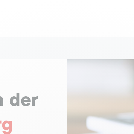
n der
rg