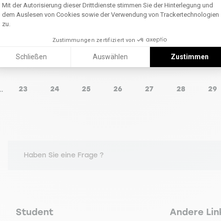
Einwilligungsmanagementplattform: Pass
Mit der Autorisierung dieser Drittdienste stimmen Sie der Hinterlegung und
dem Auslesen von Cookies sowie der Verwendung von Trackertechnologien
zu.
Zustimmungen zertifiziert von
Schließen
Auswählen
Zustimmen
…
23
24
25
26
27
28
29
ige Seite
Seite
Seite
Seite
Seite
Seite
Seite
Se
Haben Sie eine Frage ?
Navigation principale footer
Navigation 
Student
Andere Lin