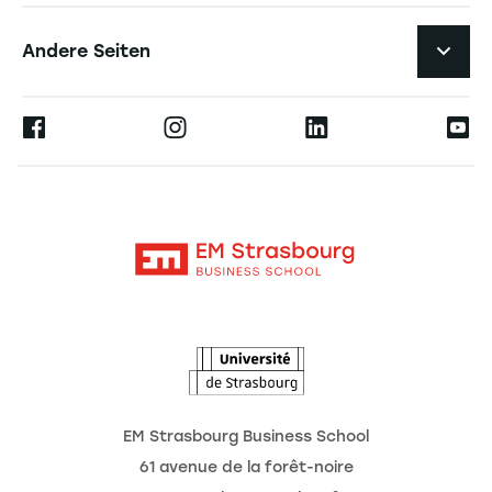
Studierendenleben
Navigation tertiaire footer
Karriere
Andere Seiten
Die Hochschule
Presse
Ernest
Forschung
Alumni
Moodle
Aktuelles
Kontakt
Intranet
Termine
L'Observatoire des futurs
EM Strasbourg Business School
61 avenue de la forêt-noire