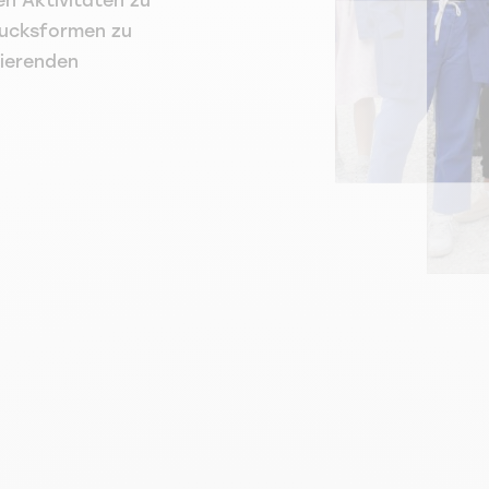
en Aktivitäten zu
drucksformen zu
dierenden