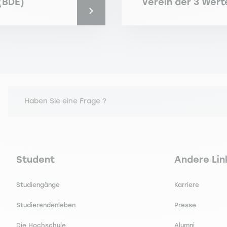
 (BDE)
Verein der 3 Wert
Haben Sie eine Frage ?
Navigation principale footer
Navigation 
Student
Andere Lin
Studiengänge
Karriere
Studierendenleben
Presse
Die Hochschule
Alumni