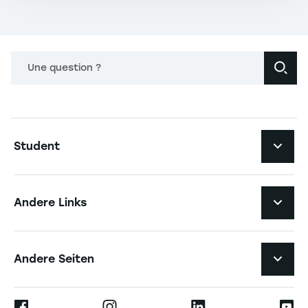
Une question ?
Navigation principale footer
Student
Navigation secondaire footer
Studiengänge
Andere Links
Studierendenleben
Navigation tertiaire footer
Karriere
Andere Seiten
Die Hochschule
Presse
Ernest