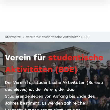
Pfadnavigation
Startseite
Verein für studentische Aktivitäten (BDE)
Verein für
studentische
Aktivitäten (BDE)
Der Verein für studentische Aktivitäten (Bureau
des élèves) ist der Verein, der das
Studierendenleben von Anfang bis Ende des
Jahres bestimmt. Es werden zahlreiche