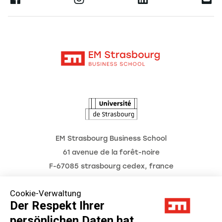
Forschung
Alumni
Moodle
Aktuelles
Kontakt
Intranet
Termine
L'Observatoire des futurs
EM Strasbourg Business School
61 avenue de la forêt-noire
F-67085 strasbourg cedex, france
Tél. : 03 68 85 80 00
Cookie-Verwaltung
Der Respekt Ihrer
persönlichen Daten hat