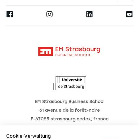
Presse
Ernest
Forschung
Alumni
Moodle
Aktuelles
Kontakt
Intranet
Termine
L'Observatoire des futurs
EM Strasbourg Business School
61 avenue de la forêt-noire
F-67085 strasbourg cedex, france
Tél. : 03 68 85 80 00
Cookie-Verwaltung