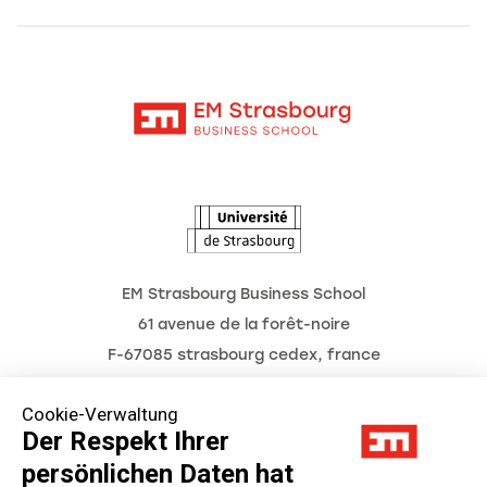
Alumni
Moodle
Aktuelles
Kontakt
Intranet
Termine
L'Observatoire des futurs
EM Strasbourg Business School
61 avenue de la forêt-noire
F-67085 strasbourg cedex, france
Tél. : 03 68 85 80 00
Cookie-Verwaltung
Der Respekt Ihrer
persönlichen Daten hat
Impressum