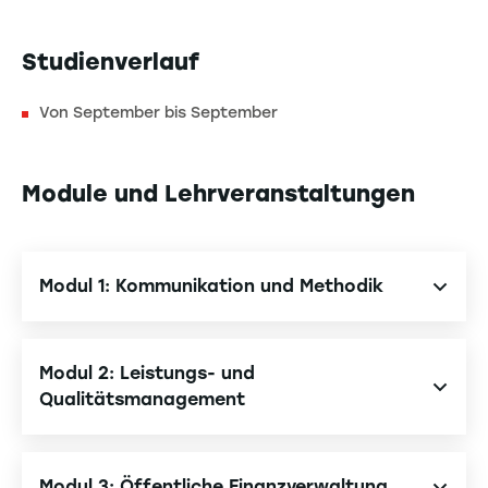
Studienverlauf
Von September bis September
Module und Lehrveranstaltungen
Modul 1: Kommunikation und Methodik
Workshops zum mündlichen Ausdruck
Modul 2: Leistungs- und
Kommunikation
Qualitätsmanagement
Berufliche Pläne und Umsetzung
Strategie, internes Rechnungswesen und
Methodik, Verfassen von Berichten und
Corporate Governance
Modul 3: Öffentliche Finanzverwaltung