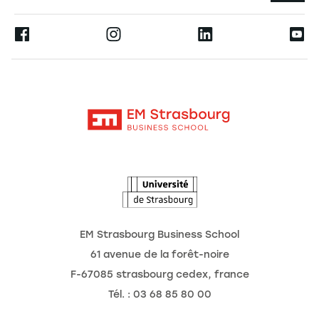
Espace Presse
Ernest
La recherche
Alumni
Moodle
Actualités
Contact
Intranet
Agenda
L'Observatoire des futurs
EM Strasbourg Business School
61 avenue de la forêt-noire
F-67085 strasbourg cedex, france
Tél. : 03 68 85 80 00