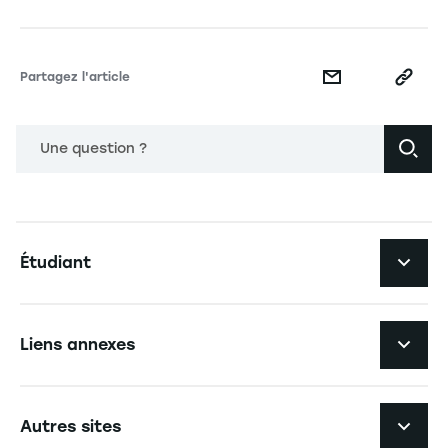
Partagez l'article
Une question ?
Navigation principale footer
Étudiant
Navigation secondaire footer
Les formations
Liens annexes
Expérience étudiante
Navigation tertiaire footer
L'EM Strasbourg recrute
Autres sites
L'école