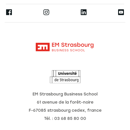
Espace Presse
Ernest
La recherche
Alumni
Moodle
Actualités
Contact
Intranet
Agenda
L'Observatoire des futurs
EM Strasbourg Business School
61 avenue de la forêt-noire
F-67085 strasbourg cedex, france
Tél. : 03 68 85 80 00