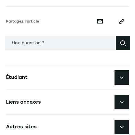
Partagez l'article
Une question ?
Navigation principale footer
Étudiant
Navigation secondaire footer
Les formations
Liens annexes
Expérience étudiante
Navigation tertiaire footer
L'EM Strasbourg recrute
Autres sites
L'école