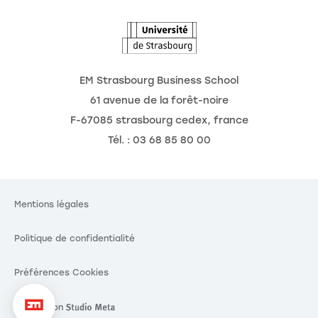
L'Observatoire des futurs
EM Strasbourg Business School
61 avenue de la forêt-noire
F-67085 strasbourg cedex, france
Gestion des cookies
Le respect de votre
Tél. : 03 68 85 80 00
vie privée est notre
priorité.
Mentions légales
En autorisant ces services tiers, vous acceptez le dépôt et la lecture
de cookies et l'utilisation de technologies de suivi nécessaires à leur
bon fonctionnement.
Politique de confidentialité
Pour modifier vos préférences par la suite, cliquez sur le lien
'Préférences de cookies' situé dans le pied de page.
Préférences Cookies
Consentements certifiés par
Réalisation
Réalisation Studio Meta