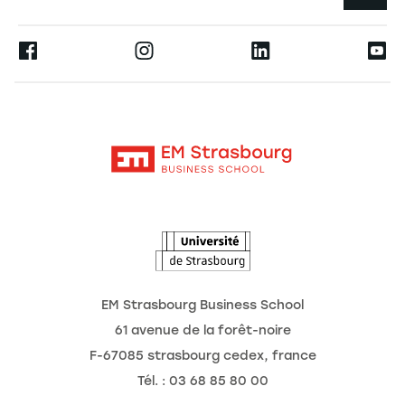
Annuaire des chercheurs
Espace Presse
Ernest
Les publications
Alumni
Moodle
Les chaires de recherche
Contact
Intranet
L'école
L'Observatoire des futurs
Actualités
Agenda
EM Strasbourg Business School
61 avenue de la forêt-noire
F-67085 strasbourg cedex, france
Tél. : 03 68 85 80 00