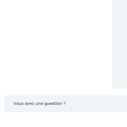
s Options
Vous avez une question ?
ètres de confidentialité, en garantissant la conformité avec le