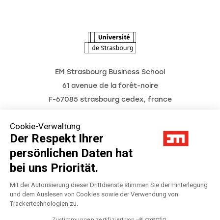
L'Observatoire des futurs
Aktuelles
Termine
EM Strasbourg Business School
61 avenue de la forêt-noire
F-67085 strasbourg cedex, france
Tél. : 03 68 85 80 00
Cookie-Verwaltung
Der Respekt Ihrer
persönlichen Daten hat
Impressum
bei uns Priorität.
Datenschutzerklärung
Mit der Autorisierung dieser Drittdienste stimmen Sie der Hinterlegung
und dem Auslesen von Cookies sowie der Verwendung von
Trackertechnologien zu.
Préférences Cookies
Zustimmungen zertifiziert von