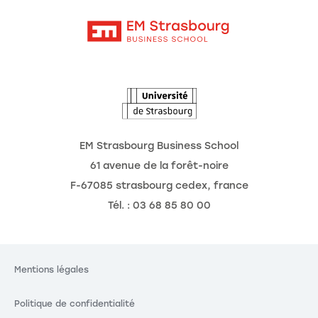
Contact
Intranet
L'école
L'Observatoire des futurs
Actualités
Agenda
EM Strasbourg Business School
61 avenue de la forêt-noire
F-67085 strasbourg cedex, france
Tél. : 03 68 85 80 00
Mentions légales
Politique de confidentialité