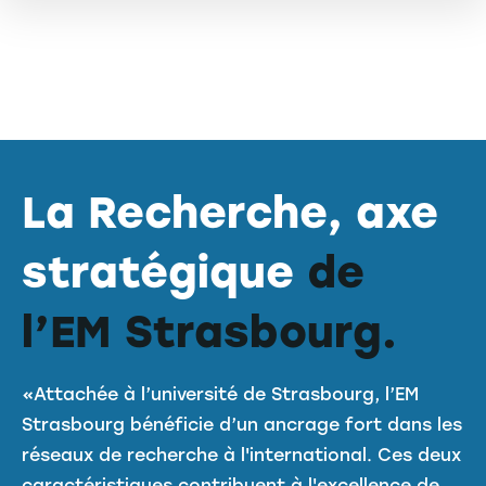
Page builder
La Recherche, axe
stratégique
de
l’EM Strasbourg.
«Attachée à l’université de Strasbourg, l’EM
Strasbourg bénéficie d’un ancrage fort dans les
réseaux de recherche à l'international. Ces deux
caractéristiques contribuent à l'excellence de