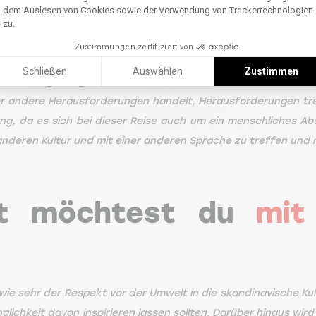
dem Auslesen von Cookies sowie der Verwendung von Trackertechnologien
zu.
Zustimmungen zertifiziert von
ind in erster Linie die Natur, denn ich komme aus der Landw
Schließen
Auswählen
Zustimmen
schöne Umgebung zu betrachten, die zu den am besten erha
er andere Herausforderungen handelt, Herausforderungen tre
ung, da es sich bei dieser Reise auch um ein menschliches A
nderen Kultur und mit einer anderen Sprache zu treffen und m
ft möchtest du
mit
wie sehr der Respekt vor der Umwelt in die skandinavische Kult
glichkeit davon inspirieren lassen sollten. Darüber hinaus wir