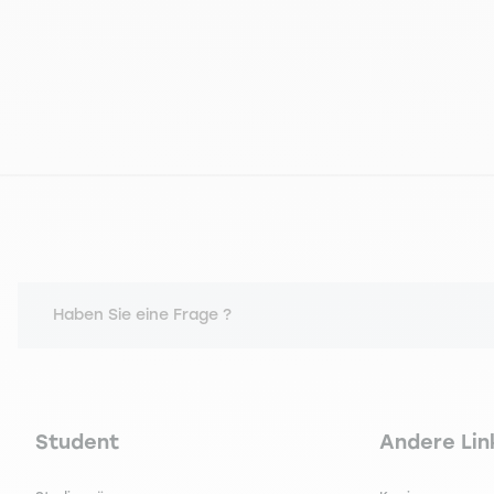
Haben Sie eine Frage ?
Navigation principale footer
Navigation 
Student
Andere Lin