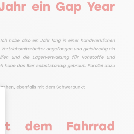
Jahr ein Gap Year
ch habe also ein Jahr lang in einer handwerklichen
s Vertriebsmitarbeiter angefangen und gleichzeitig ein
lfen und die Lagerverwaltung für Rohstoffe und
ch habe das Bier selbstständig gebraut. Parallel dazu
machen, ebenfalls mit dem Schwerpunkt
t dem Fahrrad
en Sie Ihre Optionen an