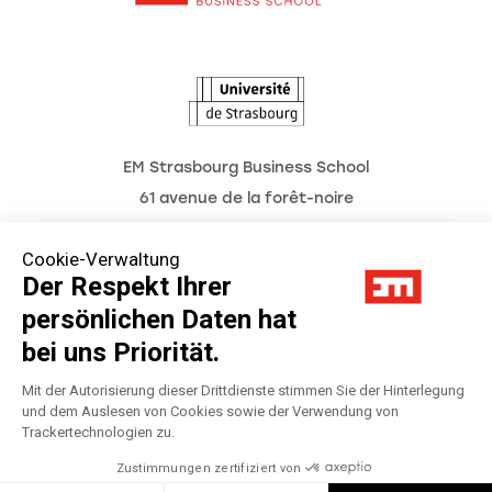
L'Observatoire des futurs
EM Strasbourg Business School
61 avenue de la forêt-noire
F-67085 strasbourg cedex, france
Cookie-Verwaltung
Tél. : 03 68 85 80 00
Der Respekt Ihrer
persönlichen Daten hat
bei uns Priorität.
Impressum
Mit der Autorisierung dieser Drittdienste stimmen Sie der Hinterlegung
und dem Auslesen von Cookies sowie der Verwendung von
Datenschutzerklärung
Trackertechnologien zu.
Préférences Cookies
Zustimmungen zertifiziert von