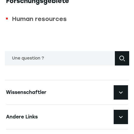
Forschungsgebiete
Human resources
Une question ?
Navigation principale footer
Wissenschaftler
Navigation secondaire footer
Pôles d'expertise
Andere Links
Forschungszentren
Navigation tertiaire footer