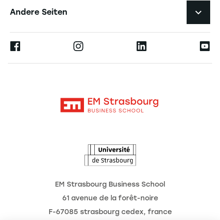
Karriere
Andere Seiten
Professoren
Presse
Ernest
Veröffentlichungen
Alumni
Moodle
Unternehmenslehrstühle
Kontakt
Intranet
Die Hochschule
L'Observatoire des futurs
Aktuelles
Termine
EM Strasbourg Business School
61 avenue de la forêt-noire
F-67085 strasbourg cedex, france