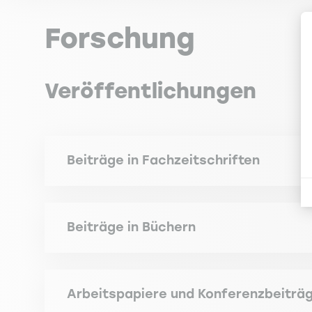
Forschung
Veröffentlichungen
Beiträge in Fachzeitschriften
CHABI S. (2008). De l'importance des réseaux soc
Beiträge in Büchern
CHABI S. (2006). The small World of the CAC 40
CHABI S. (2012). Les réseaux sociaux : mesurer l
Arbeitspapiere und Konferenzbeiträ
CHABI S. (2005). Les réseaux du CAC 40. La revue