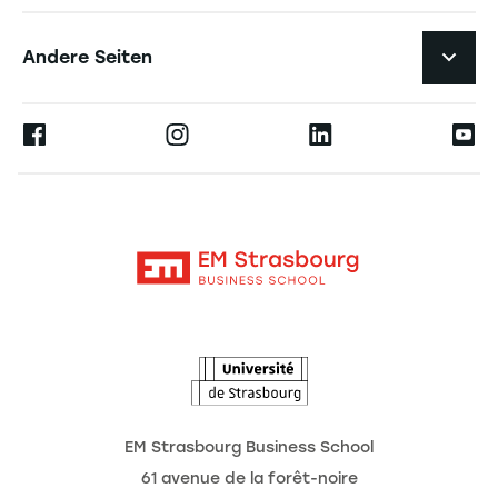
Forschungszentren
Navigation tertiaire footer
Karriere
Andere Seiten
Professoren
Presse
Ernest
Veröffentlichungen
Alumni
Moodle
Unternehmenslehrstühle
Kontakt
Intranet
Die Hochschule
L'Observatoire des futurs
Aktuelles
Termine
EM Strasbourg Business School
61 avenue de la forêt-noire