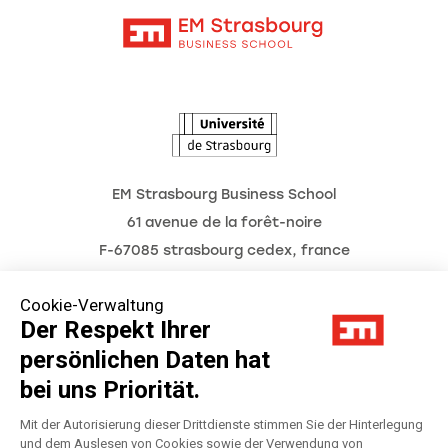
Kontakt
Intranet
Die Hochschule
L'Observatoire des futurs
Aktuelles
Termine
EM Strasbourg Business School
61 avenue de la forêt-noire
F-67085 strasbourg cedex, france
Tél. : 03 68 85 80 00
Cookie-Verwaltung
Der Respekt Ihrer
persönlichen Daten hat
Impressum
bei uns Priorität.
Datenschutzerklärung
Mit der Autorisierung dieser Drittdienste stimmen Sie der Hinterlegung
und dem Auslesen von Cookies sowie der Verwendung von