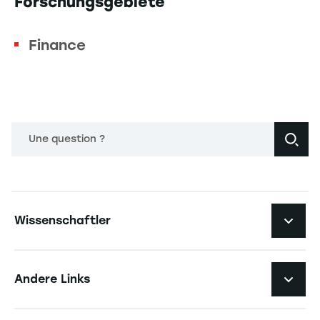
Forschungsgebiete
Finance
Une question ?
Navigation principale footer
Wissenschaftler
Navigation secondaire footer
Pôles d'expertise
Andere Links
Forschungszentren
Navigation tertiaire footer