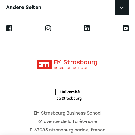
Karriere
Andere Seiten
Professoren
Presse
Ernest
Veröffentlichungen
Alumni
Moodle
Unternehmenslehrstühle
Kontakt
Intranet
Die Hochschule
L'Observatoire des futurs
Aktuelles
Termine
EM Strasbourg Business School
61 avenue de la forêt-noire
F-67085 strasbourg cedex, france