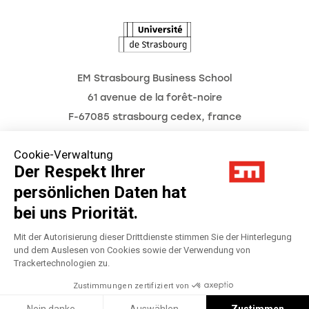
L'Observatoire des futurs
Aktuelles
JRAD A., CHTOUROU W., HUSSLER C. Les tensions à
Termine
l'origine des obstacles émergeant lors de l'adoption
de l'innovation managériale, XXXème Conférence
EM Strasbourg Business School
de l'AIMS, (Association Internationale de
61 avenue de la forêt-noire
Management Stratégique Juin 2021)
F-67085 strasbourg cedex, france
Tél. : 03 68 85 80 00
Cookie-Verwaltung
Der Respekt Ihrer
JRAD A., CHTOUROU W., HUSSLER C. Paradoxical
persönlichen Daten hat
tensions in management innovation processes: The
Impressum
case of self-management adoption in a public
bei uns Priorität.
organization, 36ème colloque d'EGOS, (European
Datenschutzerklärung
Mit der Autorisierung dieser Drittdienste stimmen Sie der Hinterlegung
Group for Organizational Studies Juillet 2020)
und dem Auslesen von Cookies sowie der Verwendung von
Trackertechnologien zu.
Préférences Cookies
Zustimmungen zertifiziert von
Réalisation
JRAD A., CHTOUROU W., HUSSLER C. L'adoption de
Réalisation Studio Meta