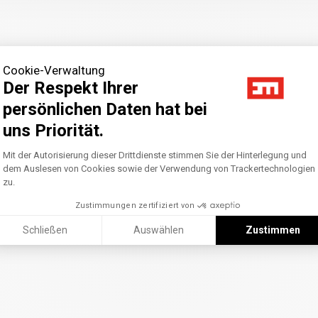
Cookie-Verwaltung
Der Respekt Ihrer
persönlichen Daten hat bei
uns Priorität.
Axeptio consent
Einwilligungsmanagementplattform: Pass
Mit der Autorisierung dieser Drittdienste stimmen Sie der Hinterlegung und
dem Auslesen von Cookies sowie der Verwendung von Trackertechnologien
zu.
Zustimmungen zertifiziert von
Schließen
Auswählen
Zustimmen