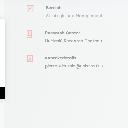
Bereich
Strategie und Management
Research Center
HuManiS Research Center
Kontaktdetails
en Sie Ihre Optionen an
pierre.lelaurain@unistra.fr