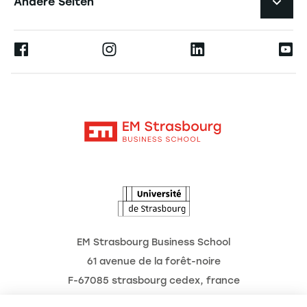
Andere Seiten
Professoren
Presse
Ernest
Veröffentlichungen
Alumni
Moodle
Unternehmenslehrstühle
Kontakt
Intranet
Die Hochschule
L'Observatoire des futurs
Aktuelles
Termine
EM Strasbourg Business School
61 avenue de la forêt-noire
F-67085 strasbourg cedex, france
Tél. : 03 68 85 80 00