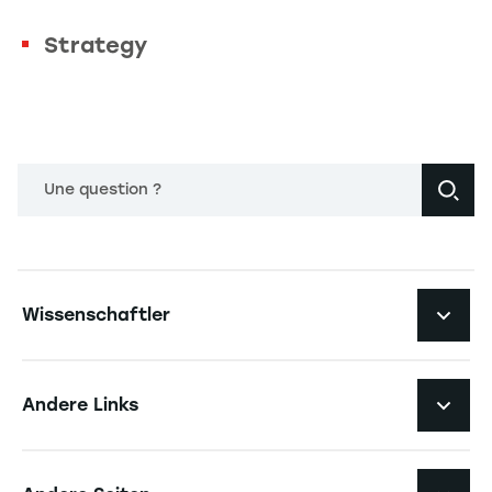
Strategy
Une question ?
Navigation principale footer
Wissenschaftler
Navigation secondaire footer
Pôles d'expertise
Andere Links
Forschungszentren
Navigation tertiaire footer
Karriere