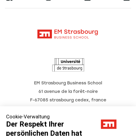
Alumni
Moodle
Unternehmenslehrstühle
Kontakt
Intranet
Die Hochschule
L'Observatoire des futurs
Aktuelles
Termine
EM Strasbourg Business School
61 avenue de la forêt-noire
F-67085 strasbourg cedex, france
Tél. : 03 68 85 80 00
Cookie-Verwaltung
Der Respekt Ihrer
persönlichen Daten hat