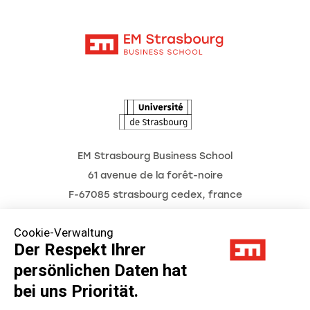
Moodle
Unternehmenslehrstühle
Kontakt
Intranet
Die Hochschule
L'Observatoire des futurs
Aktuelles
Termine
EM Strasbourg Business School
61 avenue de la forêt-noire
F-67085 strasbourg cedex, france
Tél. : 03 68 85 80 00
Cookie-Verwaltung
Der Respekt Ihrer
persönlichen Daten hat
Impressum
bei uns Priorität.