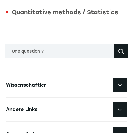
Quantitative methods / Statistics
Une question ?
Navigation principale footer
Wissenschaftler
Navigation secondaire footer
Pôles d'expertise
Andere Links
Forschungszentren
Navigation tertiaire footer
Karriere