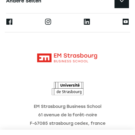
Andere Seiten
Professoren
Presse
Ernest
Veröffentlichungen
Alumni
Moodle
Unternehmenslehrstühle
Kontakt
Intranet
Die Hochschule
L'Observatoire des futurs
Aktuelles
Termine
EM Strasbourg Business School
61 avenue de la forêt-noire
F-67085 strasbourg cedex, france
Tél. : 03 68 85 80 00