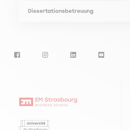
PETEY J. The credit risk implications of housing
PETEY J. (2009). Heterogeneity and concentration 
Finance Mai 2014)
Dissertationsbetreuung
Direction de thèse, Essais sur la liquidité bancair
PETEY J. (2004). Should SME exposures be treated
PETEY J. How different is the regulatory capital 
Jean-Loup , (Université de Strasbourg), (11/2016, 
French and German SMEs. Journal of Banking and 
(2d Conference on Credit Analysis and Risk M
Direction de thèse, Cadre institutionnel et gestio
PETEY J. (2004). Les déterminants du risque d'in
BLAZY R., PETEY J., WEILL L. Can Bankruptcy Cod
Strasbourg), (12/2018, 12/2019)
April 15th 2013 Avril 2013)
PETEY J. (2002). The credit risk in SME loans por
cat.3, AJG cat.3, CNRS cat.2, FNEGE cat.1, FNEG
BLAZY R., PETEY J., WEILL L. Can Bankruptcy Co
(Midwest Finance Association Mars 2013)
HAMELIN A., PETEY J. Les opérations de marché d