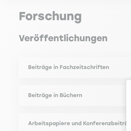
Forschung
Veröffentlichungen
Beiträge in Fachzeitschriften
MERLI M., PETEY J., ROGER T. (2025). Climate co
FNEGE cat.3, HCERES cat.B]
Beiträge in Büchern
DELANNAY A., DIETSCH M., PETEY J. (2019). Le ris
TAMINI A., PETEY J. (2021). Hoarding of reserves
paiement, Paris, l'Observatoire des délais de pa
cat.2, AJG cat.2, CNRS cat.3, FNEGE cat.4, FNE
Arbeitspapiere und Konferenzbeiträ