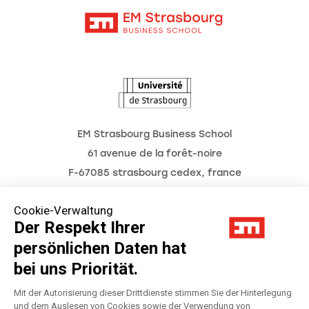
Kontakt
Intranet
Die Hochschule
L'Observatoire des futurs
Aktuelles
Termine
EM Strasbourg Business School
61 avenue de la forêt-noire
F-67085 strasbourg cedex, france
Tél. : 03 68 85 80 00
Cookie-Verwaltung
Der Respekt Ihrer
persönlichen Daten hat
Impressum
bei uns Priorität.
Datenschutzerklärung
Mit der Autorisierung dieser Drittdienste stimmen Sie der Hinterlegung
und dem Auslesen von Cookies sowie der Verwendung von