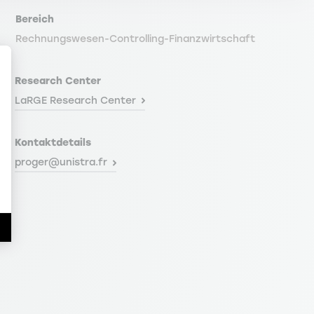
Bereich
Rechnungswesen-Controlling-Finanzwirtschaft
Research Center
LaRGE Research Center
Kontaktdetails
en Sie Ihre Optionen an
proger@unistra.fr