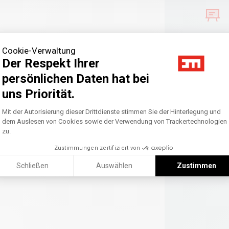
Cookie-Verwaltung
Der Respekt Ihrer
persönlichen Daten hat bei
uns Priorität.
Axeptio consent
Einwilligungsmanagementplattform: Pass
Mit der Autorisierung dieser Drittdienste stimmen Sie der Hinterlegung und
dem Auslesen von Cookies sowie der Verwendung von Trackertechnologien
zu.
Zustimmungen zertifiziert von
Schließen
Auswählen
Zustimmen