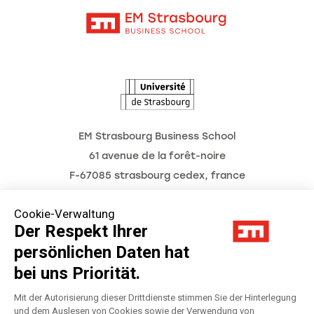
Kontakt
Intranet
Die Hochschule
L'Observatoire des futurs
Aktuelles
Termine
EM Strasbourg Business School
61 avenue de la forêt-noire
F-67085 strasbourg cedex, france
Tél. : 03 68 85 80 00
Cookie-Verwaltung
Der Respekt Ihrer
persönlichen Daten hat
Impressum
bei uns Priorität.
Datenschutzerklärung
Mit der Autorisierung dieser Drittdienste stimmen Sie der Hinterlegung
und dem Auslesen von Cookies sowie der Verwendung von