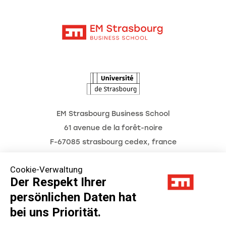
Moodle
Unternehmenslehrstühle
Kontakt
Intranet
Die Hochschule
L'Observatoire des futurs
Aktuelles
Termine
EM Strasbourg Business School
61 avenue de la forêt-noire
F-67085 strasbourg cedex, france
Tél. : 03 68 85 80 00
Cookie-Verwaltung
Der Respekt Ihrer
persönlichen Daten hat
Impressum
bei uns Priorität.