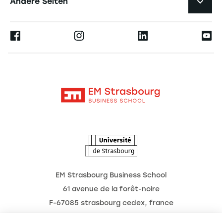
Andere Seiten
Professoren
Presse
Ernest
Veröffentlichungen
Alumni
Moodle
Unternehmenslehrstühle
Kontakt
Intranet
Die Hochschule
L'Observatoire des futurs
Aktuelles
Termine
EM Strasbourg Business School
61 avenue de la forêt-noire
F-67085 strasbourg cedex, france
Tél. : 03 68 85 80 00