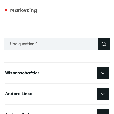
Marketing
Une question ?
Navigation principale footer
Wissenschaftler
Navigation secondaire footer
Pôles d'expertise
Andere Links
Forschungszentren
Navigation tertiaire footer
Karriere