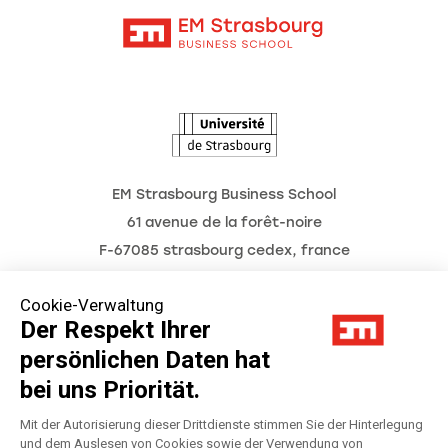
Kontakt
Intranet
Die Hochschule
L'Observatoire des futurs
Aktuelles
Termine
EM Strasbourg Business School
61 avenue de la forêt-noire
F-67085 strasbourg cedex, france
Tél. : 03 68 85 80 00
Cookie-Verwaltung
Der Respekt Ihrer
persönlichen Daten hat
Impressum
bei uns Priorität.
Datenschutzerklärung
Mit der Autorisierung dieser Drittdienste stimmen Sie der Hinterlegung
und dem Auslesen von Cookies sowie der Verwendung von