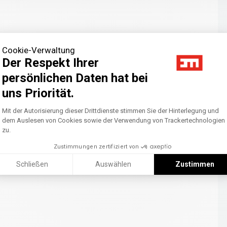
Cookie-Verwaltung
Der Respekt Ihrer
persönlichen Daten hat bei
uns Priorität.
Axeptio consent
Einwilligungsmanagementplattform: Pass
Mit der Autorisierung dieser Drittdienste stimmen Sie der Hinterlegung und
dem Auslesen von Cookies sowie der Verwendung von Trackertechnologien
zu.
Zustimmungen zertifiziert von
Schließen
Auswählen
Zustimmen