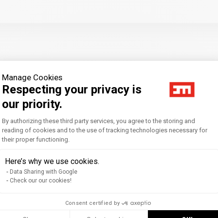
Manage Cookies
Respecting your privacy is
our priority.
Consent Management Platform: Personal
By authorizing these third party services, you agree to the storing and
reading of cookies and to the use of tracking technologies necessary for
their proper functioning.
Axeptio consent
Here’s why we use cookies.
Data Sharing with Google
Check our our cookies!
Consent certified by