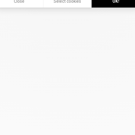
Close
Select cookies
OK!