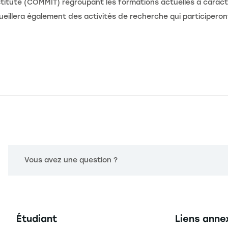
tute (COMMIT) regroupant les formations actuelles à caractè
eillera également des activités de recherche qui participer
Vous avez une question ?
Navigation principale footer
Navigation 
Étudiant
Liens anne