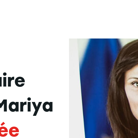
ire
Mariya
tée