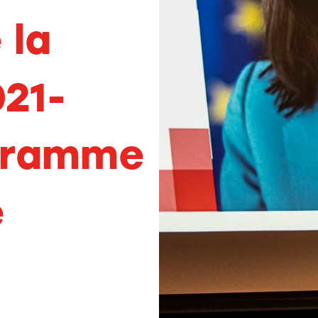
 la
21-
gramme
e