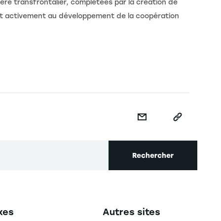
re transfrontalier, complétées par la création de
ont activement au développement de la coopération
Rechercher
secondaire footer
Navigation tertiaire footer
xes
Autres sites