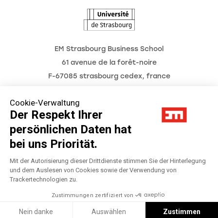
EM Strasbourg Business School
61 avenue de la forêt-noire
F-67085 strasbourg cedex, france
Tél. : 03 68 85 80 00
Cookie-Verwaltung
Der Respekt Ihrer
persönlichen Daten hat
Impressum
bei uns Priorität.
Datenschutzerklärung
Mit der Autorisierung dieser Drittdienste stimmen Sie der Hinterlegung
und dem Auslesen von Cookies sowie der Verwendung von
Trackertechnologien zu.
Préférences Cookies
Zustimmungen zertifiziert von
Réalisation
Réalisation Studio Meta
Nein danke
Auswählen
Zustimmen