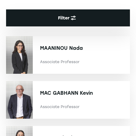
Filter
MAANINOU
Nada
Associate Professor
MAC GABHANN
Kevin
Associate Professor