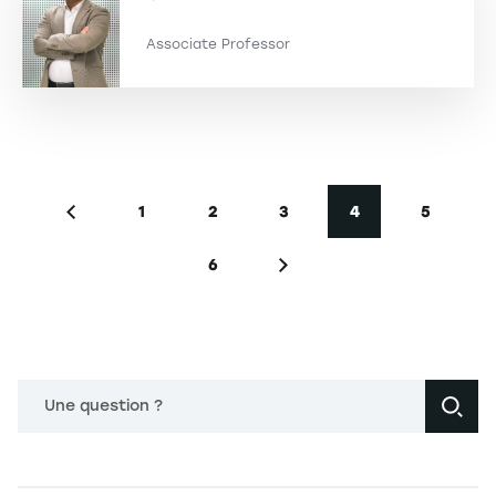
Associate Professor
Seitennummerierung
1
2
3
4
5
Vorherige Seite
Seite
Seite
Seite
Aktuelle Seite
Seite
6
Seite
Nächste Seite
Une question ?