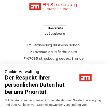
Intranet
Termine
L'Observatoire des futurs
EM Strasbourg Business School
61 avenue de la forêt-noire
F-67085 strasbourg cedex, france
Tél. : 03 68 85 80 00
Cookie-Verwaltung
Der Respekt Ihrer
persönlichen Daten hat
Impressum
bei uns Priorität.
Datenschutzerklärung
Mit der Autorisierung dieser Drittdienste stimmen Sie der Hinterlegung
und dem Auslesen von Cookies sowie der Verwendung von