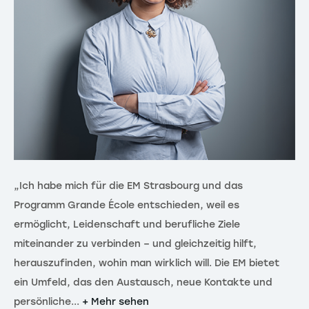
„Ich habe mich für die EM Strasbourg und das
„T
Programm Grande École entschieden, weil es
zu
ermöglicht, Leidenschaft und berufliche Ziele
Ve
miteinander zu verbinden – und gleichzeitig hilft,
ve
herauszufinden, wohin man wirklich will. Die EM bietet
de
ein Umfeld, das den Austausch, neue Kontakte und
en
persönliche...
+ Mehr sehen
+ 