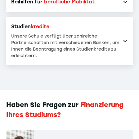
Beihilfen für
berufliche Mobilität
AMI (CROUS) und UNISTRA-Stipendium
ERASMUS + Praktikum
Studien
kredite
AMI - Praktikum
Unsere Schule verfügt über zahlreiche
UNISTRA + Praktikum
Partnerschaften mit verschiedenen Banken, um
Ihnen die Beantragung eines Studienkredits zu
erleichtern.
Guide des offres bancaires
Haben Sie Fragen zur
Finanzierung
Ihres Studiums?