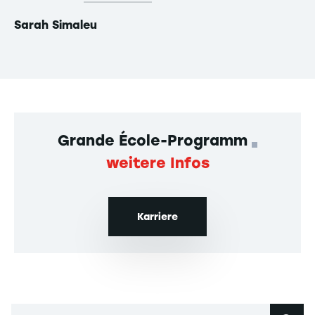
Sarah Simaleu
Ni
Grande École-Programm
weitere Infos
Karriere