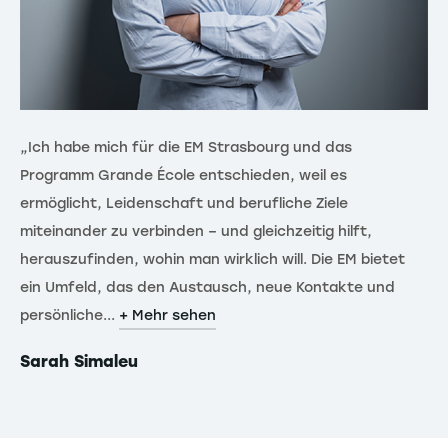
„Ich habe mich für die EM Strasbourg und das
„T
Programm Grande École entschieden, weil es
zu
ermöglicht, Leidenschaft und berufliche Ziele
Ve
miteinander zu verbinden – und gleichzeitig hilft,
ve
herauszufinden, wohin man wirklich will. Die EM bietet
de
ein Umfeld, das den Austausch, neue Kontakte und
en
persönliche...
+ Mehr sehen
+ 
Sarah Simaleu
Ni